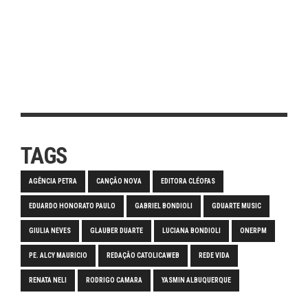
TAGS
AGÊNCIA PETRA
CANÇÃO NOVA
EDITORA CLÉOFAS
EDUARDO HONORATO PAULO
GABRIEL BONDIOLI
GDUARTE MUSIC
GIULIA NEVES
GLAUBER DUARTE
LUCIANA BONDIOLI
ONERPM
PE. ALCY MAURICIO
REDAÇÃO CATOLICAWEB
REDE VIDA
RENATA NELI
RODRIGO CAMARA
YASMIN ALBUQUERQUE