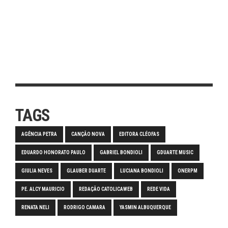
TAGS
AGÊNCIA PETRA
CANÇÃO NOVA
EDITORA CLÉOFAS
EDUARDO HONORATO PAULO
GABRIEL BONDIOLI
GDUARTE MUSIC
GIULIA NEVES
GLAUBER DUARTE
LUCIANA BONDIOLI
ONERPM
PE. ALCY MAURICIO
REDAÇÃO CATOLICAWEB
REDE VIDA
RENATA NELI
RODRIGO CAMARA
YASMIN ALBUQUERQUE