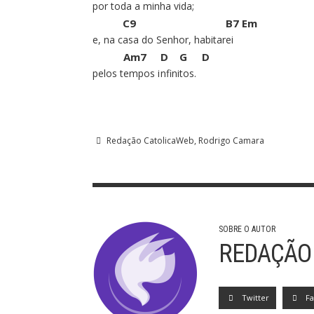
por t
oda a minha v
ida;
C9
B7
Em
e, na c
asa do Senhor, habitar
ei
Am7
D
G
D
pelos t
empos
i
nfini
tos.
Redação CatolicaWeb
Rodrigo Camara
SOBRE O AUTOR
REDAÇÃO
Twitter
F