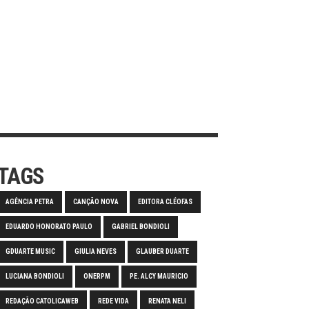
TAGS
AGÊNCIA PETRA
CANÇÃO NOVA
EDITORA CLÉOFAS
EDUARDO HONORATO PAULO
GABRIEL BONDIOLI
GDUARTE MUSIC
GIULIA NEVES
GLAUBER DUARTE
LUCIANA BONDIOLI
ONERPM
PE. ALCY MAURICIO
REDAÇÃO CATOLICAWEB
REDE VIDA
RENATA NELI