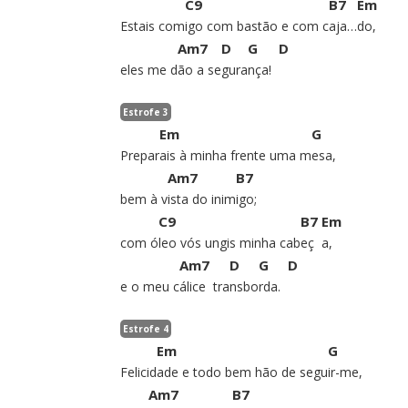
C9
B7
Em
Estais com
igo com bastão e com c
aja…
do,
Am7
D
G
D
eles me d
ão a se
gura
nça!
Estrofe 3
Em
G
Prepar
ais à minha frente uma m
esa,
Am7
B7
bem à v
ista do inim
igo;
C9
B7
Em
com ó
leo vós ungis minha cab
eç
a,
Am7
D
G
D
e o meu c
álice
tra
nsbo
rda.
Estrofe 4
Em
G
Felicid
ade e todo bem hão de segu
ir-me,
Am7
B7