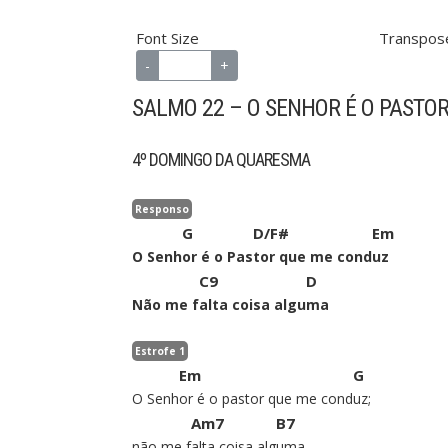
Font Size
Transpos
-
100%
+
SALMO 22 – O SENHOR É O PASTO
4º DOMINGO DA QUARESMA
Responso
G
D/F#
Em
O Senh
or é o Pas
tor que me cond
uz
C9
D
Não me f
alta coisa algu
ma
Estrofe 1
Em
G
O Senh
or é o pastor que me cond
uz;
Am7
B7
não me f
alta coisa alg
uma.