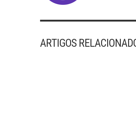
ARTIGOS RELACIONAD
30/07/2023 – 17º DOMINGO DO TEMPO
COMUM
“O Reino dos Céus é ainda como uma rede
lançada ao mar e que apanha peixes de todo ti
Comparti