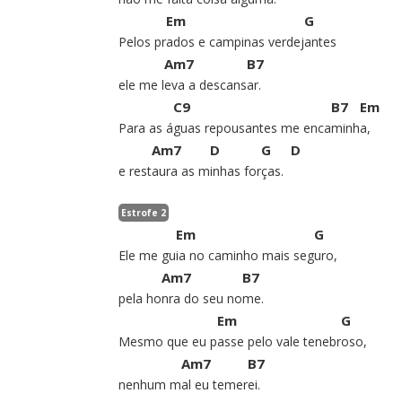
Em
G
Pelos pr
ados e campinas verdej
antes
Am7
B7
ele me l
eva a descans
ar.
C9
B7
Em
Para as á
guas repousantes me enca
minh
a,
Am7
D
G
D
e rest
aura as m
inhas
for
ças.
Estrofe 2
Em
G
Ele me gu
ia no caminho mais seg
uro,
Am7
B7
pela ho
nra do seu no
me.
Em
G
Mesmo que eu p
asse pelo vale tenebr
oso,
Am7
B7
nenhum m
al eu temer
ei.