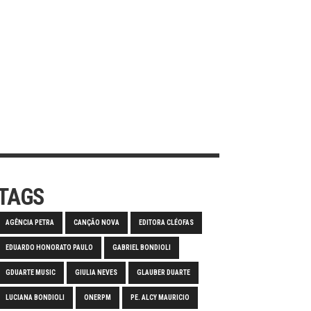
TAGS
AGÊNCIA PETRA
CANÇÃO NOVA
EDITORA CLÉOFAS
EDUARDO HONORATO PAULO
GABRIEL BONDIOLI
GDUARTE MUSIC
GIULIA NEVES
GLAUBER DUARTE
LUCIANA BONDIOLI
ONERPM
PE. ALCY MAURICIO