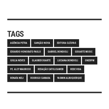
TAGS
AGÊNCIA PETRA
CANÇÃO NOVA
EDITORA CLÉOFAS
EDUARDO HONORATO PAULO
GABRIEL BONDIOLI
GDUARTE MUSIC
GIULIA NEVES
GLAUBER DUARTE
LUCIANA BONDIOLI
ONERPM
PE. ALCY MAURICIO
REDAÇÃO CATOLICAWEB
REDE VIDA
RENATA NELI
RODRIGO CAMARA
YASMIN ALBUQUERQUE