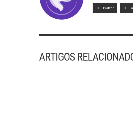
Twitter
F
ARTIGOS RELACIONAD
30/07/2023 – 17º DOMINGO DO TEMPO
COMUM
“O Reino dos Céus é ainda como uma rede
lançada ao mar e que apanha peixes de todo ti