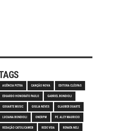
TAGS
AGÊNCIA PETRA
CANÇÃO NOVA
EDITORA CLÉOFAS
EDUARDO HONORATO PAULO
GABRIEL BONDIOLI
GDUARTE MUSIC
GIULIA NEVES
GLAUBER DUARTE
LUCIANA BONDIOLI
ONERPM
PE. ALCY MAURICIO
REDAÇÃO CATOLICAWEB
REDE VIDA
RENATA NELI