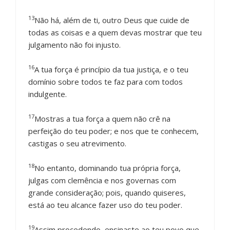
13
Não há, além de ti, outro Deus que cuide de
todas as coisas e a quem devas mostrar que teu
julgamento não foi injusto.
16
A tua força é princípio da tua justiça, e o teu
domínio sobre todos te faz para com todos
indulgente.
17
Mostras a tua força a quem não crê na
perfeição do teu poder; e nos que te conhecem,
castigas o seu atrevimento.
18
No entanto, dominando tua própria força,
julgas com clemência e nos governas com
grande consideração; pois, quando quiseres,
está ao teu alcance fazer uso do teu poder.
19
Assim procedendo, ensinaste ao teu povo que