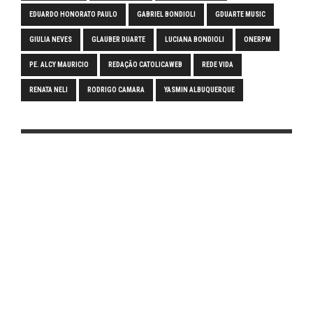
EDUARDO HONORATO PAULO
GABRIEL BONDIOLI
GDUARTE MUSIC
GIULIA NEVES
GLAUBER DUARTE
LUCIANA BONDIOLI
ONERPM
PE. ALCY MAURICIO
REDAÇÃO CATOLICAWEB
REDE VIDA
RENATA NELI
RODRIGO CAMARA
YASMIN ALBUQUERQUE