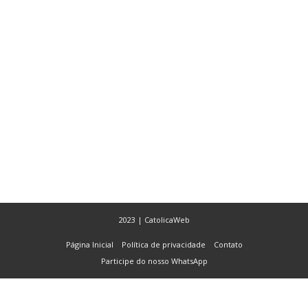
2023 | CatolicaWeb
Página Inicial
Política de privacidade
Contato
Participe do nosso WhatsApp