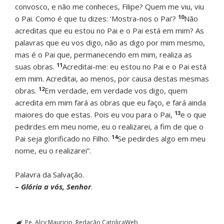
convosco, e não me conheces, Filipe? Quem me viu, viu
10
o Pai. Como é que tu dizes: ‘Mostra-nos o Pai’?
Não
acreditas que eu estou no Pai e o Pai está em mim? As
palavras que eu vos digo, não as digo por mim mesmo,
mas é o Pai que, permanecendo em mim, realiza as
11
suas obras.
Acreditai-me: eu estou no Pai e o Pai está
em mim. Acreditai, ao menos, por causa destas mesmas
12
obras.
Em verdade, em verdade vos digo, quem
acredita em mim fará as obras que eu faço, e fará ainda
13
maiores do que estas. Pois eu vou para o Pai,
e o que
pedirdes em meu nome, eu o realizarei, a fim de que o
14
Pai seja glorificado no Filho.
Se pedirdes algo em meu
nome, eu o realizarei”.
Palavra da Salvação.
–
Glória a vós, Senhor
.
Pe. Alcy Mauricio
Redação CatolicaWeb