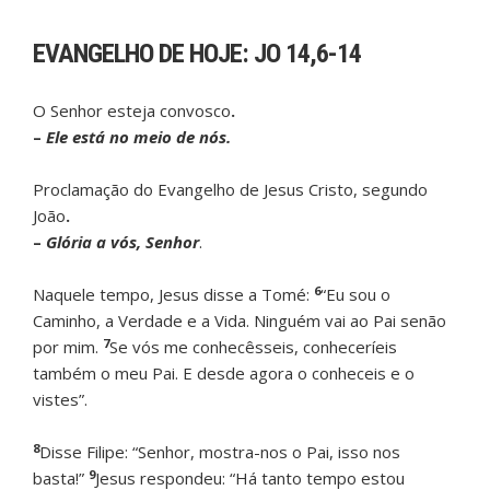
EVANGELHO DE HOJE: JO 14,6-14
O Senhor esteja convosco
.
–
Ele está no meio de nós.
Proclamação do Evangelho de Jesus Cristo, segundo
João
.
–
Glória a vós, Senhor
.
6
Naquele tempo, Jesus disse a Tomé:
“Eu sou o
Caminho, a Verdade e a Vida. Ninguém vai ao Pai senão
7
por mim.
Se vós me conhecêsseis, conheceríeis
também o meu Pai. E desde agora o conheceis e o
vistes”.
8
Disse Filipe: “Senhor, mostra-nos o Pai, isso nos
9
basta!”
Jesus respondeu: “Há tanto tempo estou