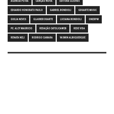
AGÊNCIA PETRA
CANÇÃO NOVA
EDITORA CLÉOFAS
EDUARDO HONORATO PAULO
GABRIEL BONDIOLI
GDUARTE MUSIC
GIULIA NEVES
GLAUBER DUARTE
LUCIANA BONDIOLI
ONERPM
PE. ALCY MAURICIO
REDAÇÃO CATOLICAWEB
REDE VIDA
RENATA NELI
RODRIGO CAMARA
YASMIN ALBUQUERQUE