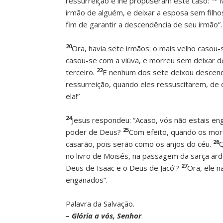
ressurreição e lhe propuseram este caso:
“
irmão de alguém, e deixar a esposa sem filh
fim de garantir a descendência de seu irmão”.
20
Ora, havia sete irmãos: o mais velho casou
casou-se com a viúva, e morreu sem deixar 
22
terceiro.
E nenhum dos sete deixou descend
ressurreição, quando eles ressuscitarem, de
ela!”
24
Jesus respondeu: “Acaso, vós não estais en
25
poder de Deus?
Com efeito, quando os mor
26
casarão, pois serão como os anjos do céu.
Q
no livro de Moisés, na passagem da sarça ard
27
Deus de Isaac e o Deus de Jacó’?
Ora, ele n
enganados”.
Palavra da Salvação.
–
Glória a vós, Senhor
.