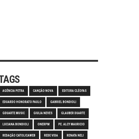
TAGS
AGÊNCIA PETRA
CANÇÃO NOVA
EDITORA CLÉOFAS
EDUARDO HONORATO PAULO
GABRIEL BONDIOLI
GDUARTE MUSIC
GIULIA NEVES
GLAUBER DUARTE
LUCIANA BONDIOLI
ONERPM
PE. ALCY MAURICIO
REDAÇÃO CATOLICAWEB
REDE VIDA
RENATA NELI