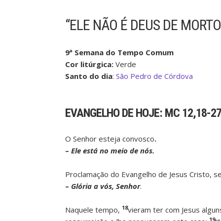
“ELE NÃO É DEUS DE MORTOS
9ª Semana do Tempo Comum
Cor litúrgica:
Verde
Santo do dia
:
São Pedro de Córdova
EVANGELHO DE HOJE:
MC 12,18-2
O Senhor esteja convosco
.
–
Ele está no meio de nós.
Proclamação do Evangelho de Jesus Cristo, 
–
Glória a vós, Senhor
.
18
Naquele tempo,
vieram ter com Jesus algun
19