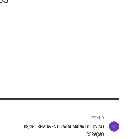
SEGUNDA-FEIRA – 24/07/2023
“No dia do juízo, a rainha do Sul se levantará
contra essa geração, e a condenará”
po”
Compartilhar
lhar
PRÓXIMO
08/06 - BEM-AVENTURADA MARIA DO DIVINO
CORAÇÃO