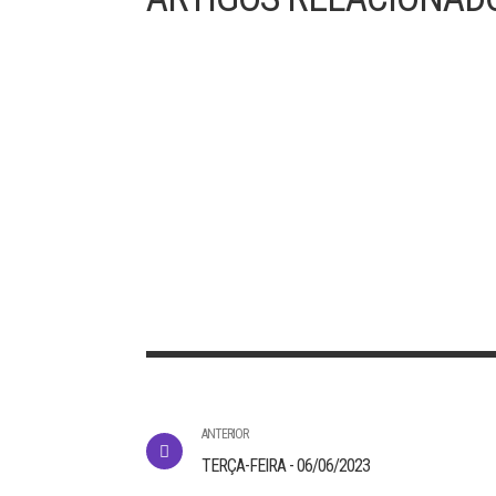
30/07/2023 – 17º DOMINGO DO TEMPO
COMUM
“O Reino dos Céus é ainda como uma rede
lançada ao mar e que apanha peixes de todo ti
Comparti
ANTERIOR
TERÇA-FEIRA - 06/06/2023