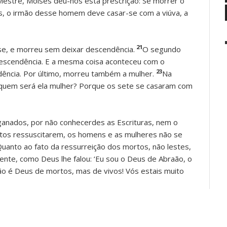
Mestre, Moisés deu-nos esta prescrição: Se morrer o
os, o irmão desse homem deve casar-se com a viúva, a
21
-se, e morreu sem deixar descendência.
O segundo
descendência. E a mesma coisa aconteceu com o
23
ência. Por último, morreu também a mulher.
Na
 quem será ela mulher? Porque os sete se casaram com
ganados, por não conhecerdes as Escrituras, nem o
tos ressuscitarem, os homens e as mulheres não se
uanto ao fato da ressurreição dos mortos, não lestes,
ente, como Deus lhe falou: ‘Eu sou o Deus de Abraão, o
ão é Deus de mortos, mas de vivos! Vós estais muito