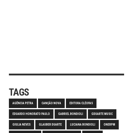
TAGS
AGÊNCIA PETRA
CANÇÃO NOVA
EDITORA CLÉOFAS
EDUARDO HONORATO PAULO
GABRIEL BONDIOLI
GDUARTE MUSIC
GIULIA NEVES
GLAUBER DUARTE
LUCIANA BONDIOLI
ONERPM