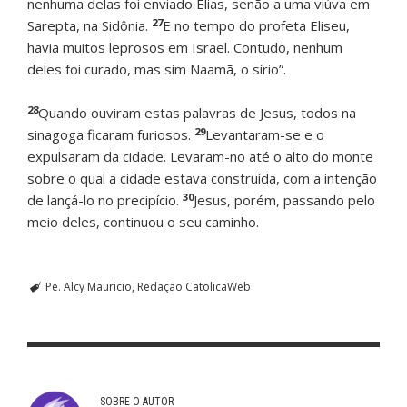
nenhuma delas foi enviado Elias, senão a uma viúva em
27
Sarepta, na Sidônia.
E no tempo do profeta Eliseu,
havia muitos leprosos em Israel. Contudo, nenhum
deles foi curado, mas sim Naamã, o sírio”.
28
Quando ouviram estas palavras de Jesus, todos na
29
sinagoga ficaram furiosos.
Levantaram-se e o
expulsaram da cidade. Levaram-no até o alto do monte
sobre o qual a cidade estava construída, com a intenção
30
de lançá-lo no precipício.
Jesus, porém, passando pelo
meio deles, continuou o seu caminho.
Pe. Alcy Mauricio
Redação CatolicaWeb
SOBRE O AUTOR