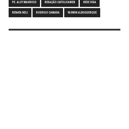
PE. ALCY MAURICIO
REDAÇÃO CATOLICAWEB
REDE VIDA
RENATA NELI
RODRIGO CAMARA
YASMIN ALBUQUERQUE