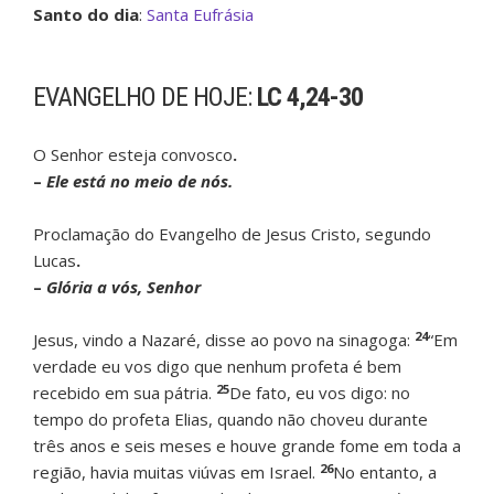
Santo do dia
:
Santa Eufrásia
EVANGELHO DE HOJE:
LC 4,24-30
O Senhor esteja convosco
.
–
Ele está no meio de nós.
Proclamação do Evangelho de Jesus Cristo, segundo
Lucas
.
–
Glória a vós, Senhor
24
Jesus, vindo a Nazaré, disse ao povo na sinagoga:
“Em
verdade eu vos digo que nenhum profeta é bem
25
recebido em sua pátria.
De fato, eu vos digo: no
tempo do profeta Elias, quando não choveu durante
três anos e seis meses e houve grande fome em toda a
26
região, havia muitas viúvas em Israel.
No entanto, a