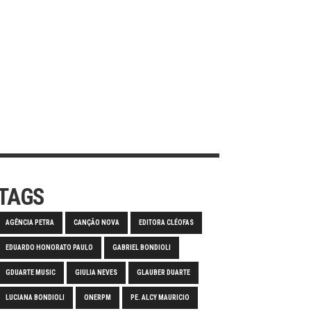
TAGS
AGÊNCIA PETRA
CANÇÃO NOVA
EDITORA CLÉOFAS
EDUARDO HONORATO PAULO
GABRIEL BONDIOLI
GDUARTE MUSIC
GIULIA NEVES
GLAUBER DUARTE
LUCIANA BONDIOLI
ONERPM
PE. ALCY MAURICIO