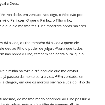
gual a Deus.
 “Em verdade, em verdade vos digo, o Filho não pode
vê o Pai fazer. O que o Pai faz, o Filho o faz
do o que ele mesmo faz. E lhe mostrará obras maiores
s dá a vida, o Filho também dá a vida a quem ele
23
ele deu ao Filho o poder de julgar,
para que todos
em não honra o Filho, também não honra o Pai que o
e a minha palavra e crê naquele que me enviou,
25
is já passou da morte para a vida.
Em verdade, em
e já chegou, em que os mortos ouvirão a voz do Filho de
 si mesmo, do mesmo modo concedeu ao Filho possuir a
28
der de julgar, pois ele é o Filho do Homem.
Não