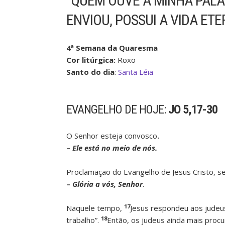
“QUEM OUVE A MINHA PALA
ENVIOU, POSSUI A VIDA ETE
4ª Semana da Quaresma
Cor litúrgica:
Roxo
Santo do dia
:
Santa Léia
EVANGELHO DE HOJE:
JO 5,17-30
O Senhor esteja convosco
.
–
Ele está no meio de nós.
Proclamação do Evangelho de Jesus Cristo, s
–
Glória a vós, Senhor
.
17
Naquele tempo,
Jesus respondeu aos judeu
18
trabalho”.
Então, os judeus ainda mais procu