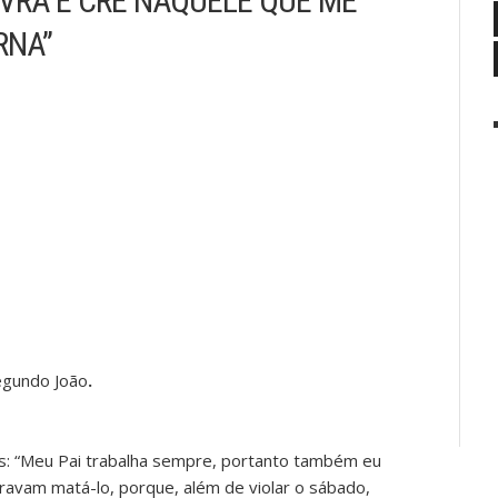
VRA E CRÊ NAQUELE QUE ME
RNA”
egundo João
.
s: “Meu Pai trabalha sempre, portanto também eu
ravam matá-lo, porque, além de violar o sábado,