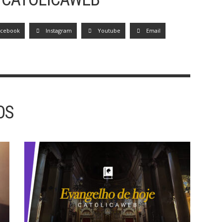
acebook
Instagram
Youtube
Email
OS