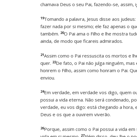
chamava Deus o seu Pai, fazendo-se, assim, i
19
Tomando a palavra, Jesus disse aos judeus:
fazer nada por si mesmo; ele faz apenas o que 
20
também.
O Pai ama o Filho e lhe mostra tu
ainda, de modo que ficareis admirados.
21
Assim como o Pai ressuscita os mortos e lhe
22
quer.
De fato, o Pai não julga ninguém, mas 
honrem o Filho, assim como honram o Pai. Qu
enviou.
24
Em verdade, em verdade vos digo, quem ouv
possui a vida eterna. Não será condenado, po
verdade, eu vos digo: está chegando a hora, 
Deus e os que a ouvirem viverão.
26
Porque, assim como o Pai possui a vida em
27
vida em si mesmo.
Além disso, deu-lhe o po