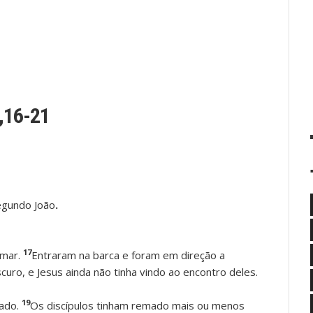
,16-21
egundo João
.
17
 mar.
Entraram na barca e foram em direção a
curo, e Jesus ainda não tinha vindo ao encontro deles.
19
tado.
Os discípulos tinham remado mais ou menos