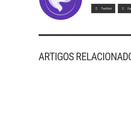
Twitter
F
ARTIGOS RELACIONAD
30/07/2023 – 17º DOMINGO DO TEMPO
COMUM
“O Reino dos Céus é ainda como uma rede
lançada ao mar e que apanha peixes de todo ti