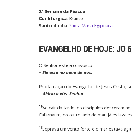
2ª
Semana da Páscoa
Cor litúrgica:
Branco
Santo do dia
:
Santa Maria Egipcíaca
EVANGELHO DE HOJE:
JO 6
O Senhor esteja convosco
.
–
Ele está no meio de nós.
Proclamação do Evangelho de Jesus Cristo, s
–
Glória a vós, Senhor
.
16
Ao cair da tarde, os discípulos desceram ao
Cafarnaum, do outro lado do mar. Já estava es
18
Soprava um vento forte e o mar estava agi