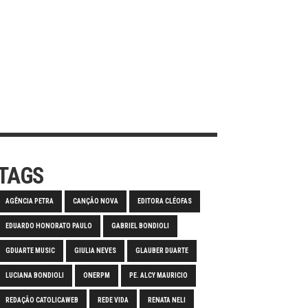
TAGS
AGÊNCIA PETRA
CANÇÃO NOVA
EDITORA CLÉOFAS
EDUARDO HONORATO PAULO
GABRIEL BONDIOLI
GDUARTE MUSIC
GIULIA NEVES
GLAUBER DUARTE
LUCIANA BONDIOLI
ONERPM
PE. ALCY MAURICIO
REDAÇÃO CATOLICAWEB
REDE VIDA
RENATA NELI