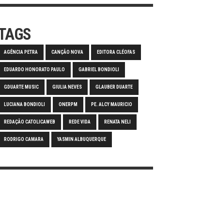
TAGS
AGÊNCIA PETRA
CANÇÃO NOVA
EDITORA CLÉOFAS
EDUARDO HONORATO PAULO
GABRIEL BONDIOLI
GDUARTE MUSIC
GIULIA NEVES
GLAUBER DUARTE
LUCIANA BONDIOLI
ONERPM
PE. ALCY MAURICIO
REDAÇÃO CATOLICAWEB
REDE VIDA
RENATA NELI
RODRIGO CAMARA
YASMIN ALBUQUERQUE