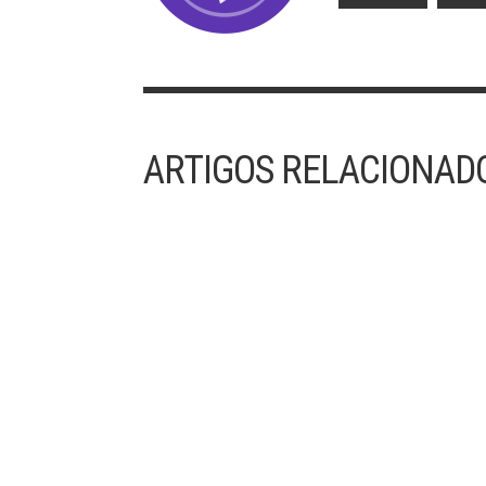
ARTIGOS RELACIONAD
30/07/2023 – 17º DOMINGO DO TEMPO
COMUM
“O Reino dos Céus é ainda como uma rede
lançada ao mar e que apanha peixes de todo ti