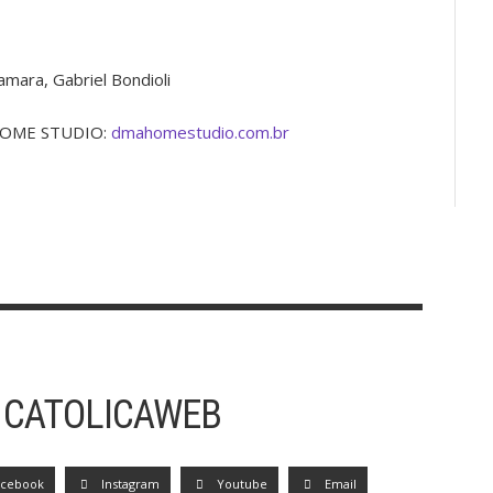
amara, Gabriel Bondioli
 HOME STUDIO:
dmahomestudio.com.br
 CATOLICAWEB
acebook
Instagram
Youtube
Email