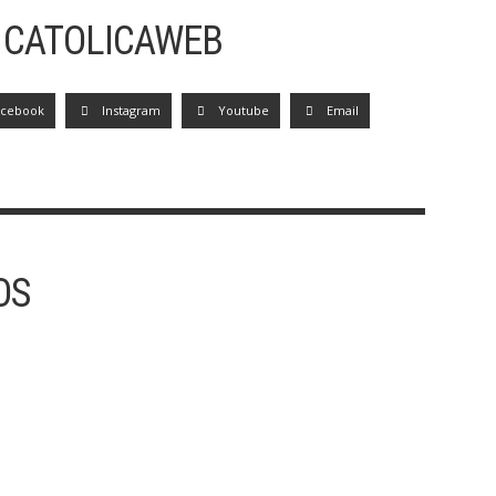
 CATOLICAWEB
acebook
Instagram
Youtube
Email
OS
30/07 – SÃO PEDRO CRISÓLOGO