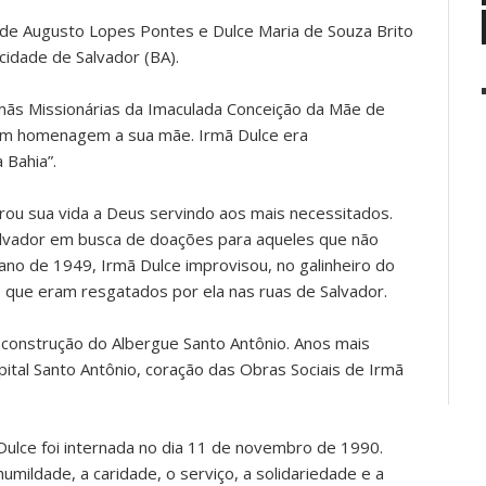
a de Augusto Lopes Pontes e Dulce Maria de Souza Brito
cidade de Salvador (BA).
rmãs Missionárias da Imaculada Conceição da Mãe de
em homenagem a sua mãe. Irmã Dulce era
 Bahia”.
rou sua vida a Deus servindo aos mais necessitados.
alvador em busca de doações para aqueles que não
ano de 1949, Irmã Dulce improvisou, no galinheiro do
 que eram resgatados por ela nas ruas de Salvador.
 construção do Albergue Santo Antônio. Anos mais
pital Santo Antônio, coração das Obras Sociais de Irmã
Dulce foi internada no dia 11 de novembro de 1990.
mildade, a caridade, o serviço, a solidariedade e a