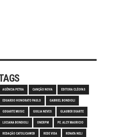
TAGS
AGÊNCIA PETRA
CANÇÃO NOVA
EDITORA CLÉOFAS
EDUARDO HONORATO PAULO
GABRIEL BONDIOLI
GDUARTE MUSIC
GIULIA NEVES
GLAUBER DUARTE
LUCIANA BONDIOLI
ONERPM
PE. ALCY MAURICIO
REDAÇÃO CATOLICAWEB
REDE VIDA
RENATA NELI