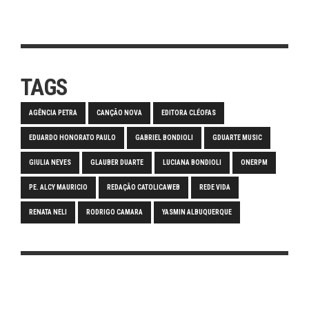
TAGS
AGÊNCIA PETRA
CANÇÃO NOVA
EDITORA CLÉOFAS
EDUARDO HONORATO PAULO
GABRIEL BONDIOLI
GDUARTE MUSIC
GIULIA NEVES
GLAUBER DUARTE
LUCIANA BONDIOLI
ONERPM
PE. ALCY MAURICIO
REDAÇÃO CATOLICAWEB
REDE VIDA
RENATA NELI
RODRIGO CAMARA
YASMIN ALBUQUERQUE