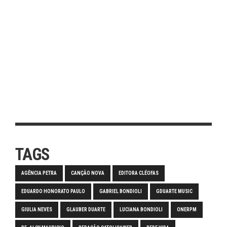
TAGS
AGÊNCIA PETRA
CANÇÃO NOVA
EDITORA CLÉOFAS
EDUARDO HONORATO PAULO
GABRIEL BONDIOLI
GDUARTE MUSIC
GIULIA NEVES
GLAUBER DUARTE
LUCIANA BONDIOLI
ONERPM