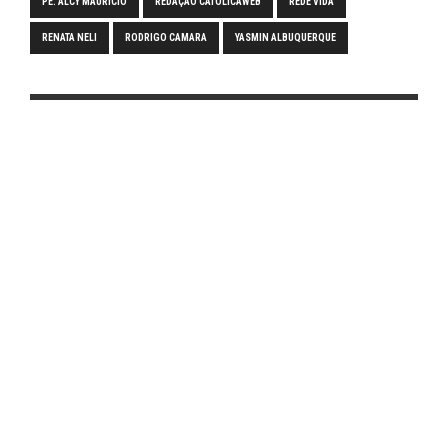
PE. ALCY MAURICIO
REDAÇÃO CATOLICAWEB
REDE VIDA
RENATA NELI
RODRIGO CAMARA
YASMIN ALBUQUERQUE