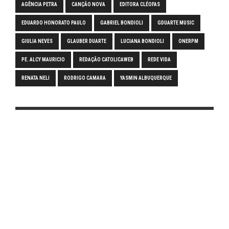
AGÊNCIA PETRA
CANÇÃO NOVA
EDITORA CLÉOFAS
EDUARDO HONORATO PAULO
GABRIEL BONDIOLI
GDUARTE MUSIC
GIULIA NEVES
GLAUBER DUARTE
LUCIANA BONDIOLI
ONERPM
PE. ALCY MAURICIO
REDAÇÃO CATOLICAWEB
REDE VIDA
RENATA NELI
RODRIGO CAMARA
YASMIN ALBUQUERQUE