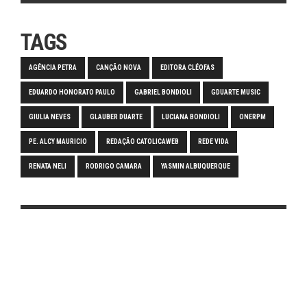
TAGS
AGÊNCIA PETRA
CANÇÃO NOVA
EDITORA CLÉOFAS
EDUARDO HONORATO PAULO
GABRIEL BONDIOLI
GDUARTE MUSIC
GIULIA NEVES
GLAUBER DUARTE
LUCIANA BONDIOLI
ONERPM
PE. ALCY MAURICIO
REDAÇÃO CATOLICAWEB
REDE VIDA
RENATA NELI
RODRIGO CAMARA
YASMIN ALBUQUERQUE