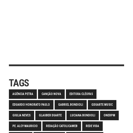
TAGS
AGÊNCIA PETRA
CANÇÃO NOVA
EDITORA CLÉOFAS
EDUARDO HONORATO PAULO
GABRIEL BONDIOLI
GDUARTE MUSIC
GIULIA NEVES
GLAUBER DUARTE
LUCIANA BONDIOLI
ONERPM
PE. ALCY MAURICIO
REDAÇÃO CATOLICAWEB
REDE VIDA