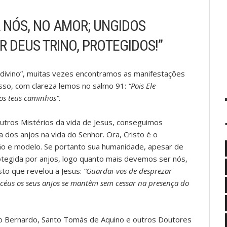
A NÓS, NO AMOR; UNGIDOS
 DEUS TRINO, PROTEGIDOS!”
o divino”, muitas vezes encontramos as manifestações
isso, com clareza lemos no salmo 91:
“Pois Ele
os teus caminhos”
.
tros Mistérios da vida de Jesus, conseguimos
 dos anjos na vida do Senhor. Ora, Cristo é o
mão e modelo. Se portanto sua humanidade, apesar de
otegida por anjos, logo quanto mais devemos ser nós,
sto que revelou a Jesus:
“Guardai-vos de desprezar
 céus os seus anjos se mantêm sem cessar na presença do
ão Bernardo, Santo Tomás de Aquino e outros Doutores