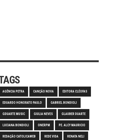
TAGS
AGÊNCIA PETRA
CANÇÃO NOVA
EDITORA CLÉOFAS
EDUARDO HONORATO PAULO
GABRIEL BONDIOLI
GDUARTE MUSIC
GIULIA NEVES
GLAUBER DUARTE
LUCIANA BONDIOLI
ONERPM
PE. ALCY MAURICIO
REDAÇÃO CATOLICAWEB
REDE VIDA
RENATA NELI