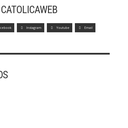
 CATOLICAWEB
acebook
Instagram
Youtube
Email
OS
30/07 – SÃO PEDRO CRISÓLOGO