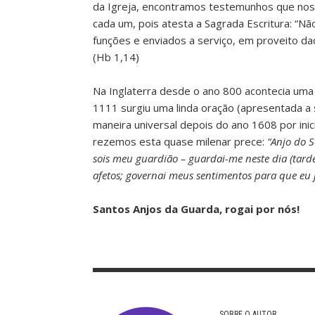
da Igreja, encontramos testemunhos que nos
cada um, pois atesta a Sagrada Escritura: “Nã
funções e enviados a serviço, em proveito d
(Hb 1,14)
Na Inglaterra desde o ano 800 acontecia uma 
1111 surgiu uma linda oração (apresentada a 
maneira universal depois do ano 1608 por ini
rezemos esta quase milenar prece:
“Anjo do 
sois meu guardião – guardai-me neste dia (tard
afetos; governai meus sentimentos para que eu
Santos Anjos da Guarda, rogai por nós!
SOBRE O AUTOR