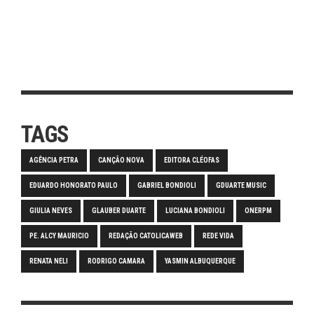
TAGS
AGÊNCIA PETRA
CANÇÃO NOVA
EDITORA CLÉOFAS
EDUARDO HONORATO PAULO
GABRIEL BONDIOLI
GDUARTE MUSIC
GIULIA NEVES
GLAUBER DUARTE
LUCIANA BONDIOLI
ONERPM
PE. ALCY MAURICIO
REDAÇÃO CATOLICAWEB
REDE VIDA
RENATA NELI
RODRIGO CAMARA
YASMIN ALBUQUERQUE