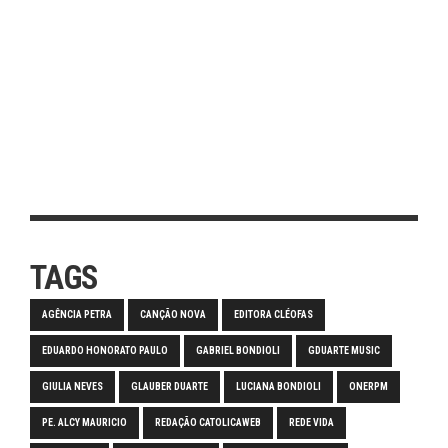
TAGS
AGÊNCIA PETRA
CANÇÃO NOVA
EDITORA CLÉOFAS
EDUARDO HONORATO PAULO
GABRIEL BONDIOLI
GDUARTE MUSIC
GIULIA NEVES
GLAUBER DUARTE
LUCIANA BONDIOLI
ONERPM
PE. ALCY MAURICIO
REDAÇÃO CATOLICAWEB
REDE VIDA