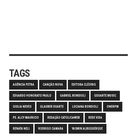
TAGS
AGÊNCIA PETRA
CANÇÃO NOVA
EDITORA CLÉOFAS
EDUARDO HONORATO PAULO
GABRIEL BONDIOLI
GDUARTE MUSIC
GIULIA NEVES
GLAUBER DUARTE
LUCIANA BONDIOLI
ONERPM
PE. ALCY MAURICIO
REDAÇÃO CATOLICAWEB
REDE VIDA
RENATA NELI
RODRIGO CAMARA
YASMIN ALBUQUERQUE