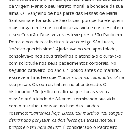
da Virgem Maria: o seu retrato moral, a bondade da sua
alma. O Evangelho de boa parte das Missas de Maria
Santíssima é tomado de São Lucas, porque foi ele quem
mais longamente nos contou a sua vida e nos descobriu
o seu Coração. Duas vezes esteve preso São Paulo em
Roma e nos dois cativeiros teve consigo São Lucas,
“médico queridíssimo”. Ajudava-o no seu apostolado,
consolava-o nos seus trabalhos e atendia-o e curava-o
com solicitude nos seus padecimentos corporais. No
segundo cativeiro, do ano 67, pouco antes do martírio,
escreve a Timóteo que
“Lucas é o único companheiro”
na
sua prisão. Os outros tinham-no abandonado. O
historiador São Jerônimo afirma que Lucas viveu a
missão até a idade de 84 anos, terminando sua vida
com o martírio. Por isso, no hino das Laudes
rezamos:
“Cantamos hoje, Lucas, teu martírio, teu sangue
derramado por Jesus, os dois livros que trazes nos teus
braços e o teu halo de luz”.
É considerado o Padroeiro