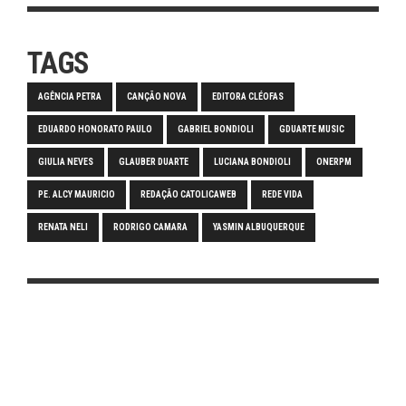
TAGS
AGÊNCIA PETRA
CANÇÃO NOVA
EDITORA CLÉOFAS
EDUARDO HONORATO PAULO
GABRIEL BONDIOLI
GDUARTE MUSIC
GIULIA NEVES
GLAUBER DUARTE
LUCIANA BONDIOLI
ONERPM
PE. ALCY MAURICIO
REDAÇÃO CATOLICAWEB
REDE VIDA
RENATA NELI
RODRIGO CAMARA
YASMIN ALBUQUERQUE