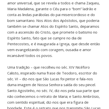
amor universal, que se revela a todos e chama Zaqueu,
Maria Madalena, garante o Céu para o “bom” ladrão e
conta as lindas parábolas do pai misericordioso e do
bom samaritano. Nos Atos dos Apóstolos, que poderia
também se chamar Atos do Espírito Santo, deparamos
com a ascensão do Cristo, que promete o batismo no
Espírito Santo, fato que se cumpre no dia de
Pentecostes, e é inaugurada a Igreja, que desde então
vem evangelizando com coragem, ousadia e amor
incansável todos os povos.
Uma tradição – que recolheu no séc. XIV Nicéforo
Calisto, inspirado numa frase de Teodoro, escritor do
séc. VI – diz-nos que São Lucas foi pintor e fala-nos
duma imagem de Nossa Senhora saída do seu pincel.
Santo Agostinho, no séc. IV, diz-nos pela sua parte que
não conhecemos o retrato de Maria; e Santo Ambrósio,
com sentido espiritual, diz-nos que era figura de
bondade. Este é o retrato que nos transmitiu São Lucas