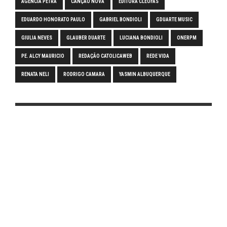
AGÊNCIA PETRA
CANÇÃO NOVA
EDITORA CLÉOFAS
EDUARDO HONORATO PAULO
GABRIEL BONDIOLI
GDUARTE MUSIC
GIULIA NEVES
GLAUBER DUARTE
LUCIANA BONDIOLI
ONERPM
PE. ALCY MAURICIO
REDAÇÃO CATOLICAWEB
REDE VIDA
RENATA NELI
RODRIGO CAMARA
YASMIN ALBUQUERQUE