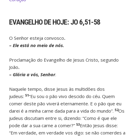
EVANGELHO DE HOJE:
JO 6,51-58
O Senhor esteja convosco
.
–
Ele está no meio de nós.
Proclamação do Evangelho de Jesus Cristo, segundo
João
.
–
Glória a vós, Senhor
.
Naquele tempo, disse Jesus às multidões dos
51
judeus:
“Eu sou o pão vivo descido do céu. Quem
comer deste pão viverá eternamente. E o pão que eu
52
darei é a minha carne dada para a vida do mundo”.
Os
judeus discutiam entre si, dizendo: “Como é que ele
53
pode dar a sua carne a comer?”
Então Jesus disse:
“Em verdade, em verdade vos digo: se não comerdes a