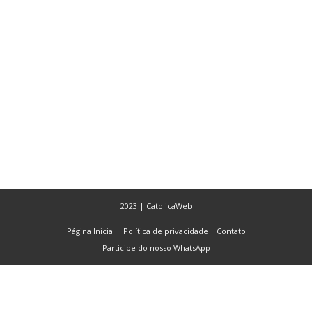
2023 | CatolicaWeb
Página Inicial
Política de privacidade
Contato
Participe do nosso WhatsApp