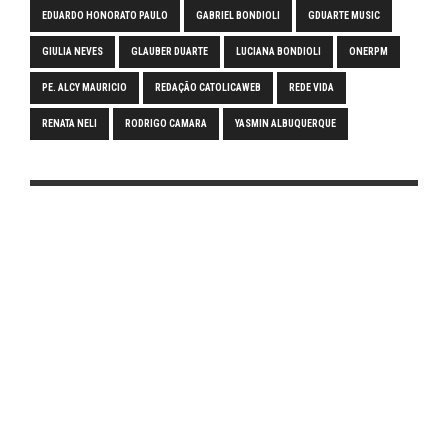
EDUARDO HONORATO PAULO
GABRIEL BONDIOLI
GDUARTE MUSIC
GIULIA NEVES
GLAUBER DUARTE
LUCIANA BONDIOLI
ONERPM
PE. ALCY MAURICIO
REDAÇÃO CATOLICAWEB
REDE VIDA
RENATA NELI
RODRIGO CAMARA
YASMIN ALBUQUERQUE