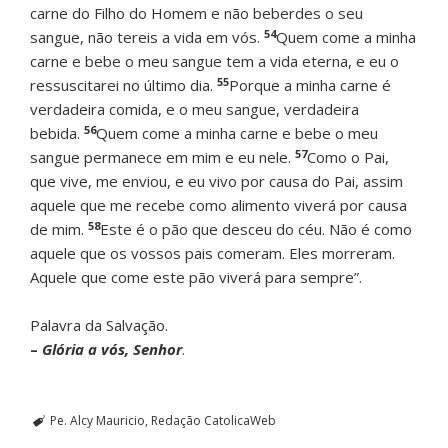
carne do Filho do Homem e não beberdes o seu
54
sangue, não tereis a vida em vós.
Quem come a minha
carne e bebe o meu sangue tem a vida eterna, e eu o
55
ressuscitarei no último dia.
Porque a minha carne é
verdadeira comida, e o meu sangue, verdadeira
56
bebida.
Quem come a minha carne e bebe o meu
57
sangue permanece em mim e eu nele.
Como o Pai,
que vive, me enviou, e eu vivo por causa do Pai, assim
aquele que me recebe como alimento viverá por causa
58
de mim.
Este é o pão que desceu do céu. Não é como
aquele que os vossos pais comeram. Eles morreram.
Aquele que come este pão viverá para sempre”.
Palavra da Salvação.
–
Glória a vós, Senhor
.
Pe. Alcy Mauricio
Redação CatolicaWeb