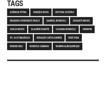
TAGS
AGÊNCIA PETRA
CANÇÃO NOVA
EDITORA CLÉOFAS
EDUARDO HONORATO PAULO
GABRIEL BONDIOLI
GDUARTE MUSIC
GIULIA NEVES
GLAUBER DUARTE
LUCIANA BONDIOLI
ONERPM
PE. ALCY MAURICIO
REDAÇÃO CATOLICAWEB
REDE VIDA
RENATA NELI
RODRIGO CAMARA
YASMIN ALBUQUERQUE