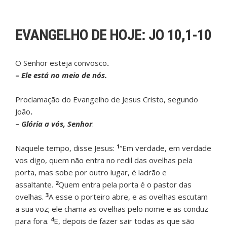
EVANGELHO DE HOJE:
JO 10,1-10
O Senhor esteja convosco
.
–
Ele está no meio de nós.
Proclamação do Evangelho de Jesus Cristo, segundo
João
.
–
Glória a vós, Senhor
.
1
Naquele tempo, disse Jesus:
“Em verdade, em verdade
vos digo, quem não entra no redil das ovelhas pela
porta, mas sobe por outro lugar, é ladrão e
2
assaltante.
Quem entra pela porta é o pastor das
3
ovelhas.
A esse o porteiro abre, e as ovelhas escutam
a sua voz; ele chama as ovelhas pelo nome e as conduz
4
para fora.
E, depois de fazer sair todas as que são