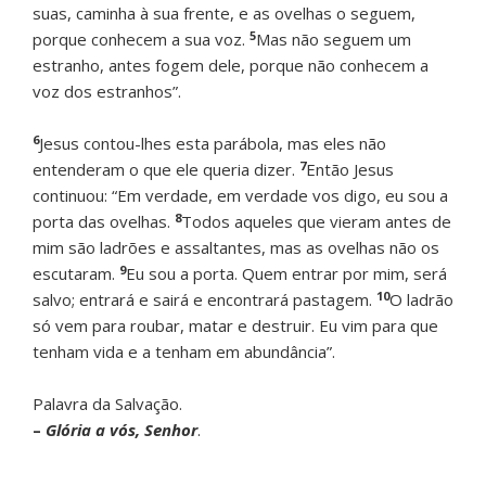
suas, caminha à sua frente, e as ovelhas o seguem,
5
porque conhecem a sua voz.
Mas não seguem um
estranho, antes fogem dele, porque não conhecem a
voz dos estranhos”.
6
Jesus contou-lhes esta parábola, mas eles não
7
entenderam o que ele queria dizer.
Então Jesus
continuou: “Em verdade, em verdade vos digo, eu sou a
8
porta das ovelhas.
Todos aqueles que vieram antes de
mim são ladrões e assaltantes, mas as ovelhas não os
9
escutaram.
Eu sou a porta. Quem entrar por mim, será
10
salvo; entrará e sairá e encontrará pastagem.
O ladrão
só vem para roubar, matar e destruir. Eu vim para que
tenham vida e a tenham em abundância”.
Palavra da Salvação.
–
Glória a vós, Senhor
.