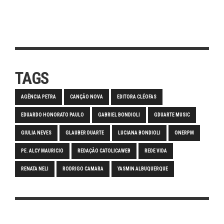
TAGS
AGÊNCIA PETRA
CANÇÃO NOVA
EDITORA CLÉOFAS
EDUARDO HONORATO PAULO
GABRIEL BONDIOLI
GDUARTE MUSIC
GIULIA NEVES
GLAUBER DUARTE
LUCIANA BONDIOLI
ONERPM
PE. ALCY MAURICIO
REDAÇÃO CATOLICAWEB
REDE VIDA
RENATA NELI
RODRIGO CAMARA
YASMIN ALBUQUERQUE