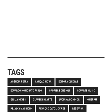
TAGS
AGÊNCIA PETRA
CANÇÃO NOVA
EDITORA CLÉOFAS
EDUARDO HONORATO PAULO
GABRIEL BONDIOLI
GDUARTE MUSIC
GIULIA NEVES
GLAUBER DUARTE
LUCIANA BONDIOLI
ONERPM
PE. ALCY MAURICIO
REDAÇÃO CATOLICAWEB
REDE VIDA