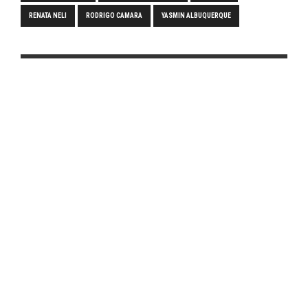
RENATA NELI
RODRIGO CAMARA
YASMIN ALBUQUERQUE