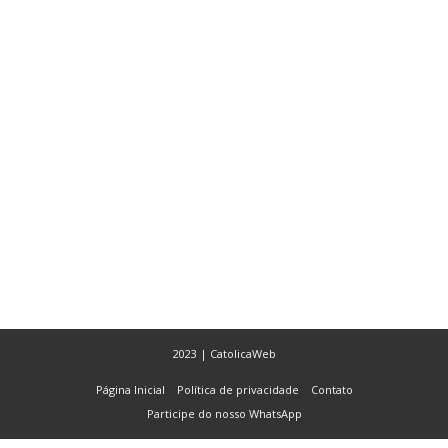
2023 | CatolicaWeb
Página Inicial
Política de privacidade
Contato
Participe do nosso WhatsApp