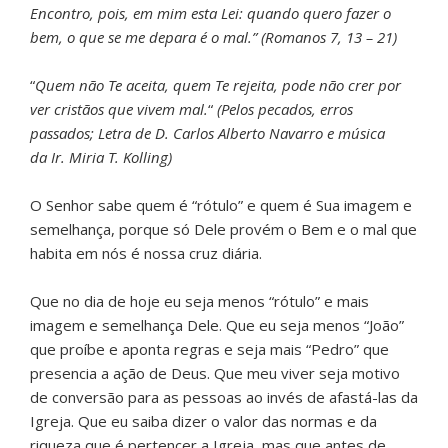
Encontro, pois, em mim esta Lei: quando quero fazer o
bem, o que se me depara é o mal.” (Romanos 7, 13 – 21)
“
Quem não Te aceita, quem Te rejeita, pode não crer por
ver cristãos que vivem mal.
“
(Pelos pecados, erros
passados; Letra de D. Carlos Alberto Navarro e música
da Ir. Miria T. Kolling)
O Senhor sabe quem é “rótulo” e quem é Sua imagem e
semelhança, porque só Dele provém o Bem e o mal que
habita em nós é nossa cruz diária.
Que no dia de hoje eu seja menos “rótulo” e mais
imagem e semelhança Dele. Que eu seja menos “João”
que proíbe e aponta regras e seja mais “Pedro” que
presencia a ação de Deus. Que meu viver seja motivo
de conversão para as pessoas ao invés de afastá-las da
Igreja. Que eu saiba dizer o valor das normas e da
riqueza que é pertencer a Igreja, mas que antes de