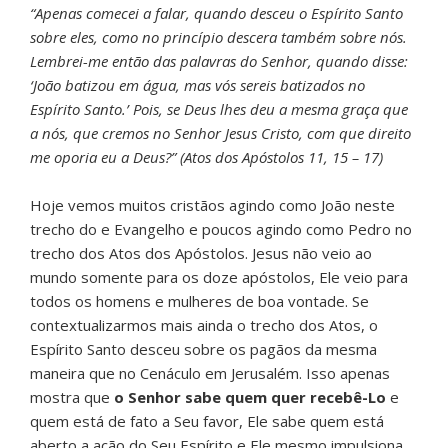
“Apenas comecei a falar, quando desceu o Espírito Santo
sobre eles, como no princípio descera também sobre nós.
Lembrei-me então das palavras do Senhor, quando disse:
‘João batizou em água, mas vós sereis batizados no
Espírito Santo.’ Pois, se Deus lhes deu a mesma graça que
a nós, que cremos no Senhor Jesus Cristo, com que direito
me oporia eu a Deus?” (Atos dos Apóstolos 11, 15 – 17)
Hoje vemos muitos cristãos agindo como João neste
trecho do e Evangelho e poucos agindo como Pedro no
trecho dos Atos dos Apóstolos. Jesus não veio ao
mundo somente para os doze apóstolos, Ele veio para
todos os homens e mulheres de boa vontade. Se
contextualizarmos mais ainda o trecho dos Atos, o
Espírito Santo desceu sobre os pagãos da mesma
maneira que no Cenáculo em Jerusalém. Isso apenas
mostra que
o Senhor sabe quem quer recebê-Lo
e
quem está de fato a Seu favor, Ele sabe quem está
aberto a ação do Seu Espírito e Ele mesmo impulsiona