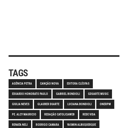
TAGS
AGÊNCIA PETRA
CANÇÃO NOVA
EDITORA CLÉOFAS
EDUARDO HONORATO PAULO
GABRIEL BONDIOLI
GDUARTE MUSIC
GIULIA NEVES
GLAUBER DUARTE
LUCIANA BONDIOLI
ONERPM
PE. ALCY MAURICIO
REDAÇÃO CATOLICAWEB
REDE VIDA
RENATA NELI
RODRIGO CAMARA
YASMIN ALBUQUERQUE