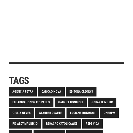
TAGS
AGÊNCIA PETRA
CANÇÃO NOVA
EDITORA CLÉOFAS
EDUARDO HONORATO PAULO
GABRIEL BONDIOLI
GDUARTE MUSIC
GIULIA NEVES
GLAUBER DUARTE
LUCIANA BONDIOLI
ONERPM
PE. ALCY MAURICIO
REDAÇÃO CATOLICAWEB
REDE VIDA