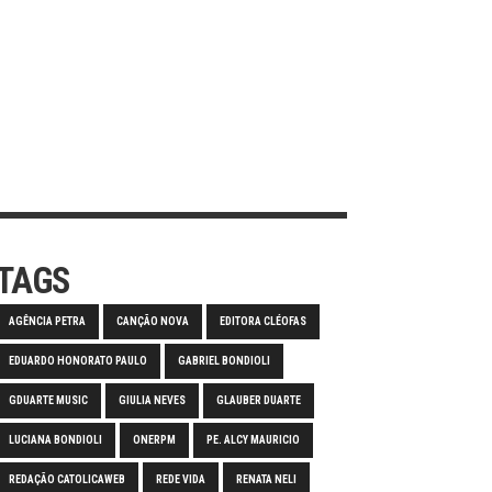
TAGS
AGÊNCIA PETRA
CANÇÃO NOVA
EDITORA CLÉOFAS
EDUARDO HONORATO PAULO
GABRIEL BONDIOLI
GDUARTE MUSIC
GIULIA NEVES
GLAUBER DUARTE
LUCIANA BONDIOLI
ONERPM
PE. ALCY MAURICIO
REDAÇÃO CATOLICAWEB
REDE VIDA
RENATA NELI