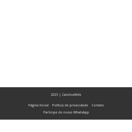
2023 | CatolicaWeb
Página Inicial
Política de privacidade
Contato
Participe do nosso WhatsApp