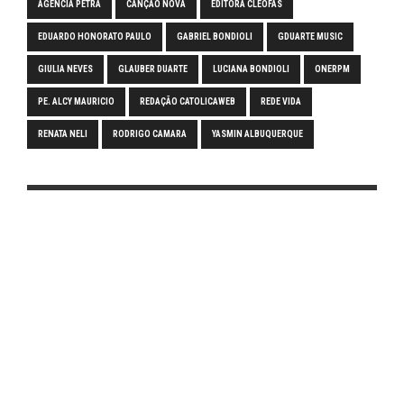
AGÊNCIA PETRA
CANÇÃO NOVA
EDITORA CLÉOFAS
EDUARDO HONORATO PAULO
GABRIEL BONDIOLI
GDUARTE MUSIC
GIULIA NEVES
GLAUBER DUARTE
LUCIANA BONDIOLI
ONERPM
PE. ALCY MAURICIO
REDAÇÃO CATOLICAWEB
REDE VIDA
RENATA NELI
RODRIGO CAMARA
YASMIN ALBUQUERQUE