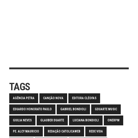
TAGS
AGÊNCIA PETRA
CANÇÃO NOVA
EDITORA CLÉOFAS
EDUARDO HONORATO PAULO
GABRIEL BONDIOLI
GDUARTE MUSIC
GIULIA NEVES
GLAUBER DUARTE
LUCIANA BONDIOLI
ONERPM
PE. ALCY MAURICIO
REDAÇÃO CATOLICAWEB
REDE VIDA