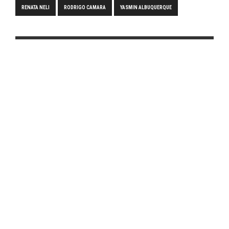
RENATA NELI
RODRIGO CAMARA
YASMIN ALBUQUERQUE