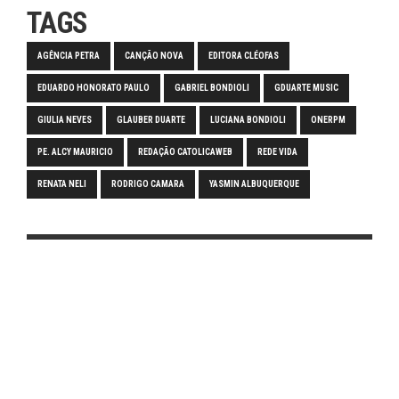
TAGS
AGÊNCIA PETRA
CANÇÃO NOVA
EDITORA CLÉOFAS
EDUARDO HONORATO PAULO
GABRIEL BONDIOLI
GDUARTE MUSIC
GIULIA NEVES
GLAUBER DUARTE
LUCIANA BONDIOLI
ONERPM
PE. ALCY MAURICIO
REDAÇÃO CATOLICAWEB
REDE VIDA
RENATA NELI
RODRIGO CAMARA
YASMIN ALBUQUERQUE